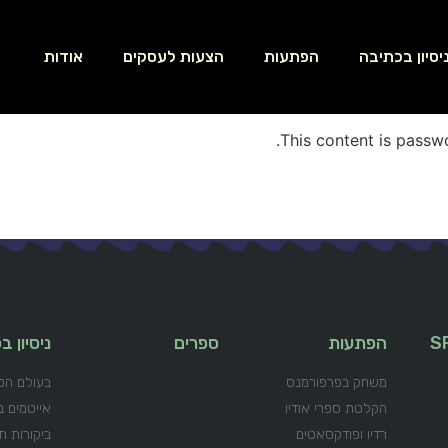
יסיון בכתיבה
הפתעות
הצעות לעסקים
אודות
This content is passw
S
הפתעות
ספרים
ניסיון 
משחק בפרפורמנס
בעולם הס
הקלטת ספרי אודיו
אייטמים ב
רדיו ופודקסאטים
ביקורות ת