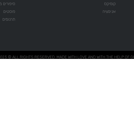
קומיקס
סיפורים 
אנימציה
פוסטים
תרגומים
023 © ALL RIGHTS RESERVED. MADE WITH LOVE AND WITH THE HELP OF G