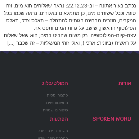
נכתב בעיר אתונה – וב-22.12.23: נראה שאלוהים הוא מים. וזה
סופי. וככל ששותים מים, כן מתמלאים באלוהים. נראה שכמו בכל
המקרים, חוזרים מבחינה הגותית להתחלה – תאלס צדק, תאלס
הפילוסוף הראשון, שישב על גדות המים ותפס את
עצם-קיום-הפילוסופיה, רק משום שהביט במים; הוא שאל שאלות
על ראשית (ביוונית: ארכיי), ואולי זוהי המעגליות – זה שכבר […]
אודות
המולטיבלוג
כתבות ומסות
מחשבות ושירה
סיפורים ושטויות
SPOKEN WORD
הפתעות
משחק בפרפורמנס
הקלטת ספרי אודיו