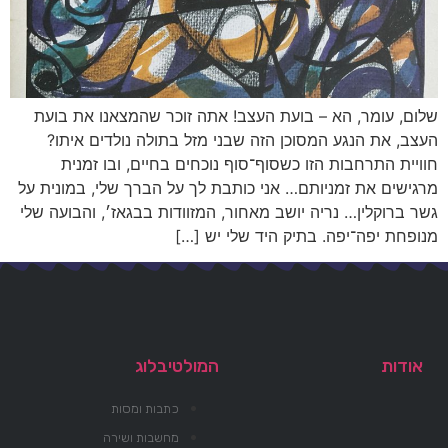
שלום, עומר, הא – בועת העצב! אתה זוכר שהמצאנו את בועת
העצב, את הנגע המסוכן הזה שבני מזל בתולה נולדים איתו?
חוויית התרחבות הזו כשסוף־סוף נוכחים בחיים, ובו זמנית
מרגישים את זמניותם… אני כותבת לך על הברך שלי, במונית על
גשר ברוקלין… נריה יושב מאחור, המזוודות בבגאז׳, והבועה שלי
מנופחת יפה־יפה. בתיק היד שלי יש […]
אודות
המולטיבלוג
כתבות ומסות
מחשבות ושירה