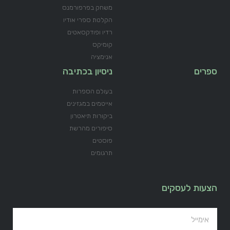
משחק בפרפורמנס
הקלטת ספרי אודיו
רדיו ופודקסאטים
קומיקס
אנימציה
ספרים
ניסיון בכתיבה
בעולם הספרות
אייטמים במגזינים
ביקורות תיאטרון
סיפורים מהרשת
פוסטים
תרגומים
הצעות לעסקים