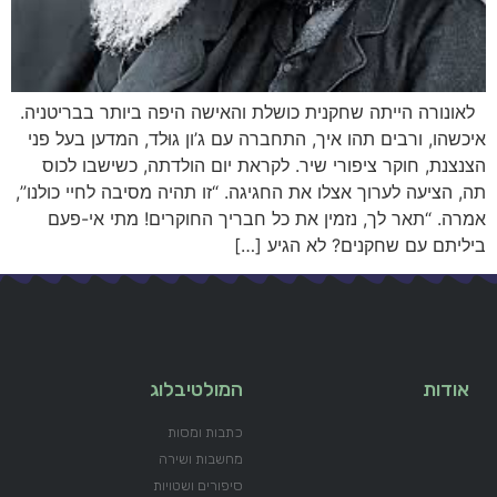
לאונורה הייתה שחקנית כושלת והאישה היפה ביותר בבריטניה.
איכשהו, ורבים תהו איך, התחברה עם ג’ון גוּ‏לד, המדען בעל פני
הצנצנת, חוקר ציפורי שיר. לקראת יום הולדתה, כשישבו לכוס
תה, הציעה לערוך אצלו את החגיגה. “זו תהיה מסיבה לחיי כולנו”,
אמרה. “תאר לך, נזמין את כל חבריך החוקרים! מתי אי-פעם
ביליתם עם שחקנים? לא הגיע […]
אודות
המולטיבלוג
כתבות ומסות
מחשבות ושירה
סיפורים ושטויות