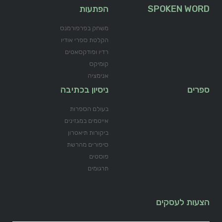
SPOKEN WORD
הפתעות
משחק בפרפורמנס
הקלטת ספרי אודיו
רדיו ופודקסאטים
קומיקס
אנימציה
ספרים
ניסיון בכתיבה
בעולם הספרות
אייטמים במגזינים
ביקורות תיאטרון
סיפורים מהרשת
פוסטים
תרגומים
הצעות לעסקים