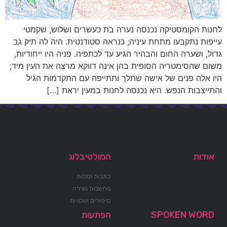
לחנות הקומסטיקה נכנסה נערה בת כעשרים ושלוש, שקמטי
עייפות נתקבעו מתחת עיניה; כנראה סטודנטית. היה לה תיק גב
גדול, ושערה החום והבהיר הגיע עד לכתפיה. פניה היו ייחודיות,
משום שהסימטריה הסופית בהן אינה דווקא מרצה את העין מיד;
היו אלה פנים של אישה שתלך ותתייפה עם התקדמות הגיל
והתייצבות הנפש. היא נכנסה לחנות במעין יראת […]
אודות
המולטיבלוג
כתבות ומסות
מחשבות ושירה
סיפורים ושטויות
SPOKEN WORD
הפתעות