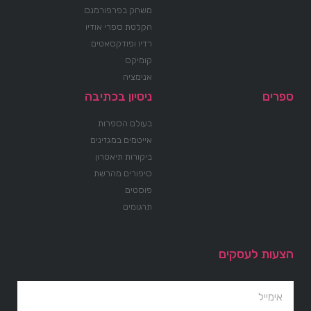
משחק בפרפורמנס
הקלטת ספרי אודיו
רדיו ופודקסאטים
קומיקס
אנימציה
ספרים
ניסיון בכתיבה
בעולם הספרות
אייטמים במגזינים
ביקורות תיאטרון
סיפורים מהרשת
פוסטים
תרגומים
הצעות לעסקים