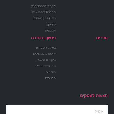
משחק בפרפורמנס
הקלטת ספרי אודיו
רדיו ופודקסאטים
קומיקס
אנימציה
ספרים
ניסיון בכתיבה
בעולם הספרות
אייטמים במגזינים
ביקורות תיאטרון
סיפורים מהרשת
פוסטים
תרגומים
הצעות לעסקים