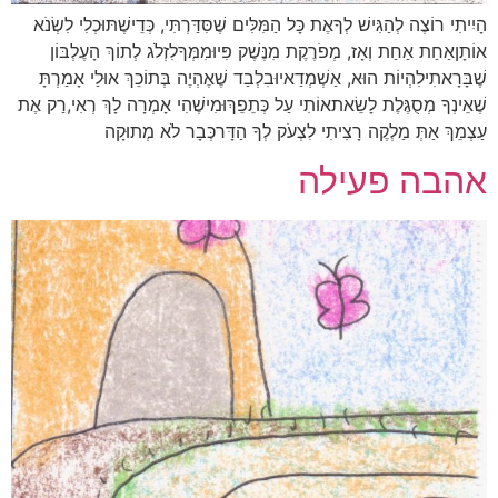
הָיִיתִי רוֹצֶה לְהַגִּישׁ לְךָאֶת כָּל הַמִּלִּים שֶׁסִּדַּרְתִּי, כְּדֵישֶׁתּוּכְלִי לִשְׂנֹא
אוֹתָןאַחַת אַחַת וְאָז, מְפֹרֶקֶת מִנֶּשֶׁק פִּיוּמִמְּךָלִזְלֹג לְתוֹךְ הָעֶלְבּוֹן
שֶׁבָּרָאתִילִהְיוֹת הוּא, אַשְׁמְדַאיוּבִלְבַד שֶׁאֶהְיֶה בְּתוֹכֵךְ אוּלַי אָמַרְתָּ
שֶׁאֵינְךָ מְסֻגֶּלֶת לָשֵׂאתאוֹתִי עַל כְּתֵפֵךְוּמִישֶׁהִי אָמְרָה לָךְ רְאִי,רַק אֶת
עַצְמֵךְ אַתְּ מַלְקֶה רָצִיתִי לִצְעֹק לְךָ הַדָּרכְּבָר לֹא מְתוּקָה
אהבה פעילה