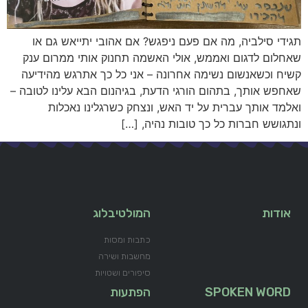
תגידי סילביה, מה אם פעם ניפגש? אם אהובי יתייאש גם או
שאחלום לדגום ואממש, אולי האשמה תחנוק אותי ממרום ענק
קשיח וכשאנשום נשימה אחרונה – אני כל כך אתרגש מהידיעה
שאחפש אותך, בתהום הורגי הדעת, בגיהנום הבא עלינו לטובה –
ואלמד אותך עברית על יד האש, ונצחק כשרגלינו נאכלות
ונתגושש חברות כל כך טובות נהיה, […]
אודות
המולטיבלוג
כתבות ומסות
מחשבות ושירה
סיפורים ושטויות
SPOKEN WORD
הפתעות