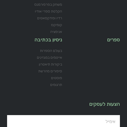
משחק בפרפורמנס
הקלטת ספרי אודיו
רדיו ופודקסאטים
קומיקס
אנימציה
ספרים
ניסיון בכתיבה
בעולם הספרות
אייטמים במגזינים
ביקורות תיאטרון
סיפורים מהרשת
פוסטים
תרגומים
הצעות לעסקים