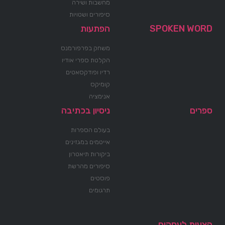
מחשבות ושירה
סיפורים ושטויות
SPOKEN WORD
הפתעות
משחק בפרפורמנס
הקלטת ספרי אודיו
רדיו ופודקסאטים
קומיקס
אנימציה
ספרים
ניסיון בכתיבה
בעולם הספרות
אייטמים במגזינים
ביקורות תיאטרון
סיפורים מהרשת
פוסטים
תרגומים
הצעות לעסקים