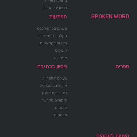
מחשבות ושירה
סיפורים ושטויות
SPOKEN WORD
הפתעות
משחק בפרפורמנס
הקלטת ספרי אודיו
רדיו ופודקסאטים
קומיקס
אנימציה
ספרים
ניסיון בכתיבה
בעולם הספרות
אייטמים במגזינים
ביקורות תיאטרון
סיפורים מהרשת
פוסטים
תרגומים
הצעות לעסקים