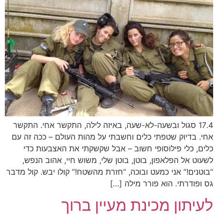
17.4 סגול ובשעה-לא-שעה, באיזה לילה, התקשר אחי. התקשר
אחי. בדיוק שטפתי כלים וחשבתי על מהות העולם – ככה זה עם
כלים, כלי פילוסופי חשוב – אבל שקשקתי את האצבעות כדי
לשעוט אל הפלאפון, בוטן, בוטן שלי, משוש חיי, אהוב הנפש,
“בוטנים!” אני כמעט ובוכה, “חזרת מהשטח!” קולו יבש. קול מדבר
גס ופודרתי. הוא פורר מילה […]
לעיתון מכינת מעיין ברוך