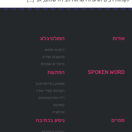
אודות
המולטיבלוג
כתבות ומסות
מחשבות ושירה
סיפורים ושטויות
SPOKEN WORD
הפתעות
משחק בפרפורמנס
הקלטת ספרי אודיו
רדיו ופודקסאטים
קומיקס
אנימציה
ספרים
ניסיון בכתיבה
בעולם הספרות