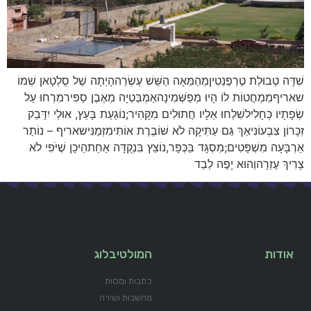
שִׁדָּה טְבוּלַת טֶרְפֶּנְטִיןמֵהַמֵּאָה הַשֵּׁשׁ עֶשְׂרֵההָיְתָה שֶׁל סֻלְטָאן שְׁמוֹ
שאריףמִמְחֲטוֹת לוֹ הָיוּ מְפַשְּׁמִינָהאַמְבַּטְיָה מֵאֶבֶן סַפִּירמִרְחוּ עַל
שְׂפָתָיו כְּחָלִילשִׁלְחוּ אֵלָיו חֲתוּלִים מִקָּהִיר;נוֹגַעַת בָּעֵץ, אוּלַי יִדָּבֵק
זִכָּרוֹן צִבְעוֹנִיאַךְ גַּם עַתִּיקָה לֹא שׁוֹבֶרֶת אוֹתִימִזְּמַנִּישאריף – נוֹתַר
אַרְבָּעָה מִשְׁפָּטִים;מִסְגָּד בַּכְּפָר,נוֹצֵץ בִּנְקֻדָּה אַחַתהֵיכָן שֶׁיֹּפִי לֹא
צָרִיךְ עֶזְרָהוְהוּא יָפֶה לְבַד
אודות
המולטיבלוג
כתבות ומסות
מחשבות ושירה