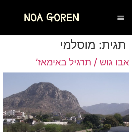
NOA GOREN
SPOKEN WORD
תגית:
מוסלמי
אבו גוש / תרגיל באימאז’