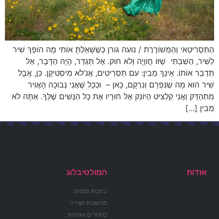
הַתַּסְרִיטַאי וְהַמְּשׁוֹרֶרֶת / נועה גורן כְּשֶׁשָּׁאַלְתָּ אוֹתִי מָה הוֹפֵךְ שִׁיר
לַשִּׁיר, הֵשַׁבְתִּי שֶׁזּוֹ חֲווָיָה וְלֹא חוק. אֶל תְּגַדֵּר, הָיָה הַדָּבָר, אַל
תְּדַבֵּר אוֹתוֹ. אֵינְךָ מֵבִין: עִם תַּסְרִיטִים, אֲנ’לֹא מִיסְטִיקָן. כֵּן, אֲבָל
שִׁיר הוּא מָה שֶׁנִּפְרַם וְנִרְקָם, כָּאן – וּכְכָל שֶׁאֲנִי נְבוֹכָה הָאֲוִיר
מִתְהַדֵּק וַאֲנִי קַלְצִיט הַיּוֹנֵק אֶל חוּרָיו אֶת כָּל הַנָּשִׁים שֶׁלְּךָ. אַתָּה לֹא
מֵבִין […]
אודות
המולטיבלוג
כתבות ומסות
מחשבות ושירה
סיפורים ושטויות