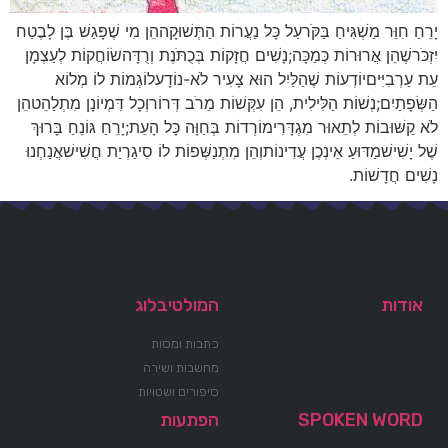
יָרֵחַ חִוֵּר מַשְׁגִּיחַ בַּקֹּרעַל כָּל נַעֲרוֹת הַתְּשׁוּקָההֵן מִי שֶׁפָּגַשׁ בֶּן לָבֶטַח
יִזְכֹּרשֶׁהֵן אֲרוּרוֹת כְּמַכָּה;נָשִׁים חֲזָקוֹת בְּכֻתֹּנֶת וְרֻדָּהשׂוֹחֲקוֹת לְעַצְמָן
עֵת עַרְבִיִּיםיוֹדְעוֹת שֶׁהַלַּיִל הוּא צָעִיר לֹא-נוֹדָעלוֹגְמוֹת לוֹ מְלוֹא
הַשְּׂפָתַיִם;נְשׁוֹת הַלִּילִית, הֵן עִקְּשׁוֹת מֵרֹב דְּרוֹרוְכָל דִּמְיוֹנָן מִתְלַהֵטהֵן
לֹא קַשּׁוּבוֹת לְתֵאוּר מִגְדָּרִימוֹרְדוֹת בְּחַוָּה כָּל הָעֵת;יָרֵחַ גּוֹנֵחַ בָּרוּךְ
שֶׁל יָשִׁישׁמַדּוּעַ אֵינְכֶן עֲדִינוֹתוְהֵן מִתְנַשְּׁפוֹת לוֹ סִיגַרְיַת חֲשִׁישׁאֲנַחְנוּ
נָשִׁים חֲדָשׁוֹת.
אודות
המולטיבלוג
כתבות ומסות
מחשבות ושירה
סיפורים ושטויות
SPOKEN WORD
הפתעות