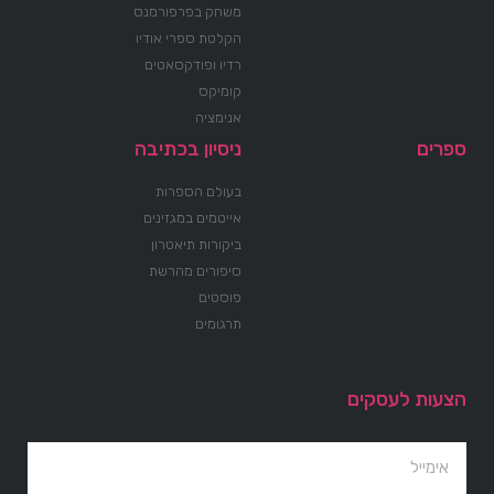
משחק בפרפורמנס
הקלטת ספרי אודיו
רדיו ופודקסאטים
קומיקס
אנימציה
ספרים
ניסיון בכתיבה
בעולם הספרות
אייטמים במגזינים
ביקורות תיאטרון
סיפורים מהרשת
פוסטים
תרגומים
הצעות לעסקים