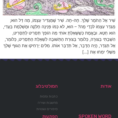
שִׁיר אֶל הַחֹמֶר שֶׁלְּךָ. חָה-חָה. שִׁיר שֶׁמַּגְדִּיר עַצְמוֹ, מַה דַּל הוּא;
מְגַדֵּר עַצְמוֹ לִּכְדֵי מָה? – הוּא, לֹא כְּמוֹ פְּנִינָה חֶלְקָה וּמֻשְׁלֶמֶת בַּעֲדִי,
הוּא חֵטְא. וּבֶאֱמֶת כְּשֶׁשָּׁאַלְתָּ אוֹתִי מַה הוֹפֵךְ תַּסְרִיט לְתַסְרִיט,
הִשַּׁבְתִּי בַּצּוּרָה, כְּלוֹמַר בְּצוּרַת הַתְּשׁוּבָה לִשְׁאֵלַת הַתַּסְרִיט, כְּלוֹמַר,
אַל תְּגַדֵּר, הֱיֵה הַדָּבָר, אַל תְּדַבֵּר אוֹתוֹ. מִלִּים יַרְחִיקוּ אֶת הַגּוּף שֶׁלְּךָ
מִשֶּׁלִּי יִמְחוּ אֶת […]
אודות
המולטיבלוג
כתבות ומסות
מחשבות ושירה
סיפורים ושטויות
SPOKEN WORD
הפתעות