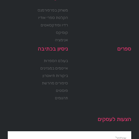
משחק בפרפורמנס
הקלטת ספרי אודיו
רדיו ופודקסאטים
קומיקס
אנימציה
ספרים
ניסיון בכתיבה
בעולם הספרות
אייטמים במגזינים
ביקורות תיאטרון
סיפורים מהרשת
פוסטים
תרגומים
הצעות לעסקים