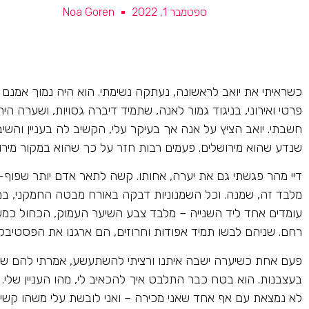
ספטמבר 1, 2022
Noa Goren
כשראיתי את יואב לראשונה, נעתקה נשימתי. הוא היה נמוך אמנם אבל 
פרטי ואירוני, בניגוד גמור לאנה, שתמיד דיברה גסויות, ושערה הי
חשבתי. יואב הציץ על אנה אך בעיקר עלי, הקשיב לה בעניין והש
שנדע שהוא מירושלים. פעמים רבות חזר על כך שהוא במקור מירושלי
דיי מהר פגשתי גם את יערה, אחותו. קשה לתאר אדם יותר שפוף-מ
מלבד זה, שמנה. וכל השמנוניות דבקה באורח מבטה החמקני, במש
עומדים אחד ליד השנייה – מלבד צבע השיער העמוק, הכחול כמ
רחם. שניהם לבשו תמיד אפודות וחרוזים, הם ארגנו את הפסטיבל 
פעם אחת כשיערה ישבה איתנו ורציתי להשתעשע, אמרתי להם שהם 
בעצבנות. הוא בטח כבר התלבט איך להכאיב לי, מהו העניין שלי. א
לא נמצאת עם אף אחד שאני מכירה – ואני לובשת עלי משהו קשיח,