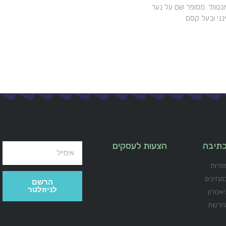
ונטות׳. מסופר שם על נער
בכתיבה
הצעות לעסקים
פרות
מגזינים
הרשם
לניוזלטר
יאטרון
מהרשת