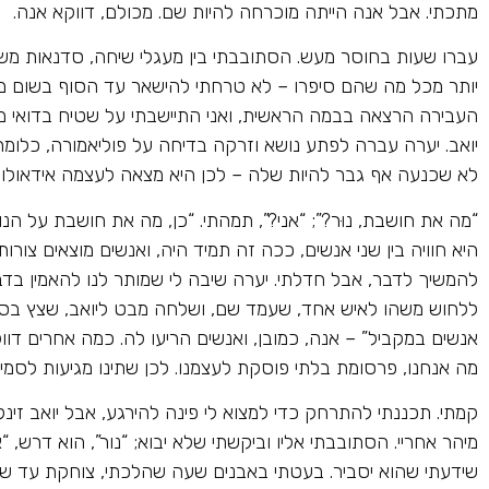
מתכתי. אבל אנה הייתה מוכרחה להיות שם. מכולם, דווקא אנה.
עברו שעות בחוסר מעש. הסתובבתי בין מעגלי שיחה, סדנאות משמי
יותר מכל מה שהם סיפרו – לא טרחתי להישאר עד הסוף בשום מקום
העבירה הרצאה בבמה הראשית, ואני התיישבתי על שטיח בדואי מול
יואב. יערה עברה לפתע נושא וזרקה בדיחה על פוליאמורה, כלומ
לא שכנעה אף גבר להיות שלה – לכן היא מצאה לעצמה אידאולוגי
“מה את חושבת, נוּר?”; “אני?”, תמהתי. “כן, מה את חושבת על 
היא חוויה בין שני אנשים, ככה זה תמיד היה, ואנשים מוצאים צו
להמשיך לדבר, אבל חדלתי. יערה שיבה לי שמותר לנו להאמין בד
ללחוש משהו לאיש אחד, שעמד שם, ושלחה מבט ליואב, שצץ בסביב
אנשים במקביל” – אנה, כמובן, ואנשים הריעו לה. כמה אחרים דוו
מה אנחנו, פרסומת בלתי פוסקת לעצמנו. לכן שתינו מגיעות לסמי
קמתי. תכננתי להתרחק כדי למצוא לי פינה להירגע, אבל יואב זינק 
מיהר אחריי. הסתובבתי אליו וביקשתי שלא יבוא; “נור”, הוא דרש, 
שידעתי שהוא יסביר. בעטתי באבנים שעה שהלכתי, צוחקת עד שג