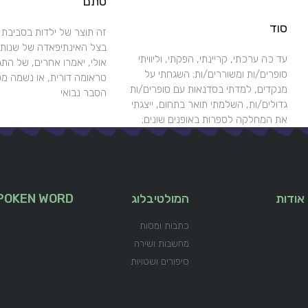
סתם
סוד
זה תוצר של ילדות בסביבת י
בצל האינתיפאדה של שנות 
עד כה ערכתי, קריינתי, הפקתי, וליוויתי
אולי, יאמרו אחרים, של התג
סופרים/ות ומשוררים/ות; השגחתי על
טראומה דורית, או נשמה מס
מנקדים, למדתי בסדנאות עם סופרים/ות
הסבר נבואי
גדולים/ות, השלמתי תואר בתחום, ייצגתי
את המחלקה לספרות באופנים שונים;
אודות
המולטיבלוג
POKEN WORD
כתבות ומסות
מחשבות ושירה
סיפורים ושטויות