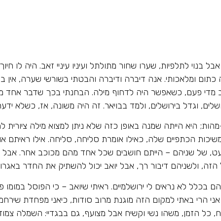
בנוי לתלפיות, שערו שחור מתולתל ועיניו עיניי זאב. היה לו חיוך 
ה כתום ומלאכותי. אנה דיברה ודיברה והבטתי בשורשי שערה, אין בי
יב מדי פעם, כשאפשר היה לדחוף מילה. הבחנתי בכך שדבר אחד מט
ם, וגדל בירושלים, ולמד בבויאר. זה היה משונה, אז, כשלא ידעתי
הות; היא הייתה שמנה באופן כזה שלא ניתן למצוא מילה ציורית ל
יכות הכתפיים שלה, כאילו אומרת סליחה, סליחה. אילו ראיתם אות
עט, של שניהם – הייתם חושבים שכל אחד מהם מכוכב אחר. אבל 
הזה, ולשניהם דיבור רך, אבל יואב יכול להשתיק את החדר באגרופ
בכלל לא נראים לי ירושלמיים. ראיתי שיואב – כי הפוסל במומו פ
ני הרי באתי למקום הזה מוגנת מרוב סודות, כיאני מפחדת שירחמו 
 כל הזמן, משהו נשי וקשיח אבל מצועף, גם בבגדיי: השמלה צמוד