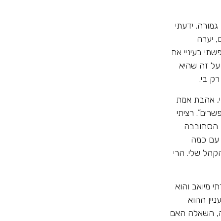
גמורה. ידעתי
, יערה
שתי בעיניי את
על זה שהיא
ק בי.
י, אהבת אמת
רים”. רציתי
ו הסתובבה
 עם כמה
קהל שלי. הרי
י מיואב והוא
ניין ההוא
זה, השאלה האם