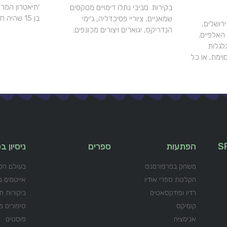
׳תיאטרון המרי
בקירות. סביבי נתלו דימויים מטקסים
בן 15 שהיה חינני ובעל קסם
שמאניים, ציוריי פסיכדליה, ג׳ימי
רושלים,
הנדריקס, יגוארים ויצורים מכונפים;
האלפיים;
לגלות
וימת, או כל
S
הפתעות
ספרים
ניסיון 
משחק בפרפורמנס
בעולם הס
הקלטת ספרי אודיו
אייטמים ב
רדיו ופודקסאטים
ביקורות ת
קומיקס
סיפורים 
אנימציה
פוסטים