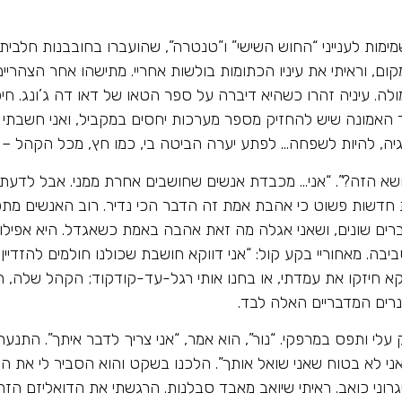
מות לענייני “החוש השישי” ו”טנטרה”, שהועברו בחובבנות חלבית 
, וראיתי את עיניו הכתומות בולשות אחריי. מתישהו אחר הצהריים
ה. עיניה זהרו כשהיא דיברה על ספר הטאו של דאו דה ג’ונג. חיפ
ר האמונה שיש להחזיק מספר מערכות יחסים במקביל, ואני חשבתי 
ה, להיות לשפחה… לפתע יערה הביטה בי, כמו חץ, מכל הקהל – ר
הנושא הזה?”. “אני… מכבדת אנשים שחושבים אחרת ממני. אבל לדעת
רות חדשות פשוט כי אהבת אמת זה הדבר הכי נדיר. רוב האנשים מתפש
ברים שונים, ושאני אגלה מה זאת אהבה באמת כשאגדל. היא אפיל
ה. מאחוריי בקע קול: “אני דווקא חושבת שכולנו חולמים להזדיין
קא חיזקו את עמדתי, או בחנו אותי רגל-עד-קודקוד; הקהל שלה, ה
נרים המדבריים האלה לבד.
עלי ותפס במרפקי. “נור”, הוא אמר, “אני צריך לדבר איתך”. התנערת
“אני לא בטוח שאני שואל אותך”. הלכנו בשקט והוא הסביר לי את הע
רוני כואב. ראיתי שיואב מאבד סבלנות. הרגשתי את הדואליזם ה