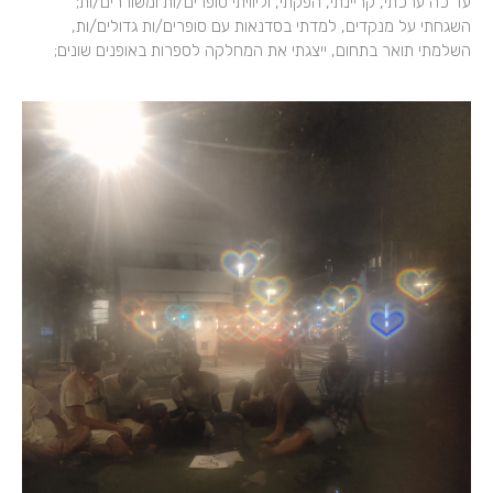
עד כה ערכתי, קריינתי, הפקתי, וליוויתי סופרים/ות ומשוררים/ות;
השגחתי על מנקדים, למדתי בסדנאות עם סופרים/ות גדולים/ות,
השלמתי תואר בתחום, ייצגתי את המחלקה לספרות באופנים שונים;