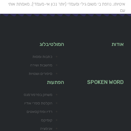
איטיותו, נוזפת בי משום גילי ומעמדי (יותר נכון אי-מעמדי), מאמתת אותי
עם
אודות
המולטיבלוג
כתבות ומסות
מחשבות ושירה
סיפורים ושטויות
SPOKEN WORD
הפתעות
משחק בפרפורמנס
הקלטת ספרי אודיו
רדיו ופודקסאטים
קומיקס
אנימציה