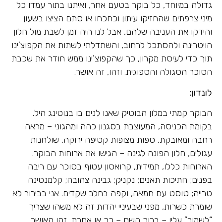
גדולה במיוחד, כל בוקר בטעם אחר, ואיתנו בתור עמדו כל
מיני צרפתים שהחזיקו עיתון וכחכחו או סתם הציצו בשעון
והידקו את העניבה שלהם, אבל לנו היה זמן לשבת מול חלון
הויטרינה ולהסתכל לרחוב, והשתדלתי לשתות את הקפוצ’ינו
תוך כדי לעיסת מקרון, כך שהקפוצ’ינו ממש חודר את שכבת
הסוכר הסגולה והספוגית. וזהו, זה אושר.
לונדון:
הבוקר קמתי במלון הבוטיק שאנו לנים בו בנוטינג היל.
בקומת הכניסה, המעוצבת בסגנון כהה ומהגוני – מראה
רחבה ומאובקת, ספות מצופות קטיפה ירוקה, שולחנות
עגולים, חלון הפונה לגינה – הגישו את ארוחות הבוקר.
הארוחות כללו, תמידית, קרואסון עטוף בסוכר עם ריבה
בפנים; חתיכות תאנים; נקניק; גבינה צהובה; קלמנטינה
טרייה; טוסט עם חמאה, וקפה בחלב שקדים. אני בבירור לא
שומרת כשרות, מפני שבעיניי יהדות זה לא משהו שצריך
“לשמור” עליו – ברוך השם – כך או אחרת, זהו האושר.