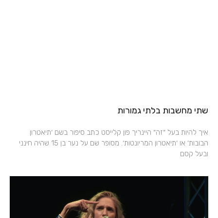
שתי מחשבות בלתי גמורות
איך להיות בעל ״זה״ היינריך פון קלייסט כתב סיפור בשם ׳תיאטרון
הבובות׳ או ׳תיאטרון המריונטות׳. מסופר שם על נער בן 15 שהיה חינני
ובעל קסם