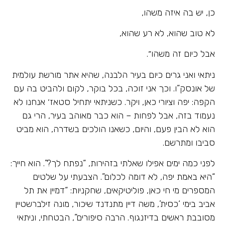
כן, יש בה איזה משהו,
לא טוב שהוא, לא רע שהוא,
אבל כיום זה משהו״.
ניתאי ואני גרים כיום בעיר הלבנה, שהיא אתר מורשת עולמית
של אונסק”ו. וכך אני זוכה, בכל בוקר, לקום ולהביט בה עם
הקפה: יפה וציורי כאן, ויקר. כשניתאי יתחיל סטאז׳ אנחנו לא
נעמוד בזה, אבל לפחות – הוא כבר מאוהב בעיר, הרי גם
הוא לא הבין פעם, והיום, כשאנו הולכים בשדרה, הוא מביט
סביבו ומתרשם.
לפני כמה ימים אפילו שאלתי בזהירות, “נפתח לך?”. הוא חייך:
“היא באמת יפה, לא דומה לכלום”. הצבעתי על שלטים
המספרים מי חי כאן, פוליטיקאים, שחקניות: “דמיין את תל
אביב בימי ‘כסית’, משה דיין מתנדנד שיכור, מונה זילברשטיין
מסובבת ראשים בדיזנגוף. הרבה סיפורים”, הבטחתי, וניתאי