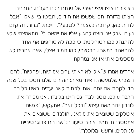
הציפורים צייצו ועצי הפרי של גינתם רכנו מעלינו. החברים
הציתו מדורה. הם שפשפו את הידיים, הביטו בי ושאלו: “אבל
לחיות כאן, קרובה לעצמך? לטבע?”. חייכתי, “ברור, זה קיום
נעים. אבל אני רוצה להגיע אליו אם יימאס לי”. התאמצתי שלא
להתנהג כמו רטוריקנית, כי ככה לא סוחפים אף אחד
להתאהב במשהו. הרגשתי, כמו תמיד אצלי, שאם אחרים לא
מסכימים איתי אז אני נמחקת.
אחדים אמרו ש”אולי לא ראיתי ערים אמיתיות, יפהפיות”. להם
השבתי שלמעשה, ראיתי מאות: ההורים שלנו חסכו בכל שנה
כדי לקחת את יותם ואותי לפחות לשני יעדים. ראינו כל כך
הרבה עולם, טסנו לבד וגם חיינו בלונדון, אני מכירה את
לונדון יותר מאת עצמי. “ובכל זאת”, אתעקש, “פגשתי
איטלקים ששונאים את מילאנו, הולנדים ששונאים את
אמסטרדם, תמיד אותם טיעונים: ‘שם הם פרוגרסיביים,
מנותקים, ורועש ומלוכלך׳.”