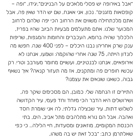
״אבל באירופה יש פסלי מלאכים על הבניינים״,יגידו, ״ופה –
קופסאות מזגנים״. נכון, אני אאנח, שם יש הדר שאין פה, אבל
אתם מלכתחילה משווים את הרחוב הכי יפה שלהם לרחוב
המכוער שלנו. אתם מתעלמים מבעיות הביוב שהיו בפריז,
הלכלוך שהיה ברומא, העכברים והחומות והמגפות, שריפות
ענק שרק אחריהן נבנו היכלים – לפני 400 שנה. חפשו מה
לונדון הייתה, 75 שנה אחרי שהוקמה: ושמעו, אנחנו לא
אירופאיים, אנחנו לבנטיניים, ועשויים מחומר מעורבב וטרי. רק
עכשיו חופרים פה ומתקנים, אז מה תעזור קנאה? איך נשאף
גבוה, כשאנו שונאים את עצמנו?
התיירים זו הנחמה שלי. כמובן, הם מסכימים שיקר פה,
ושירושלים היא הדבר הכי מיוחד וחד פעמי, עיר הקדושה
לשלוש דתות, עיר שבצילה גדלתי, לה אני שומרת חסד
ואהבה. אבל הם נורא מתלהבים מתל אביב, הים, בתי
הכנסת המקומיים, מוזאונים ומסעדות, חיי הלילה… כי כפי
שאלתרמן כתב: ״בכל זאת יש בה משהו,