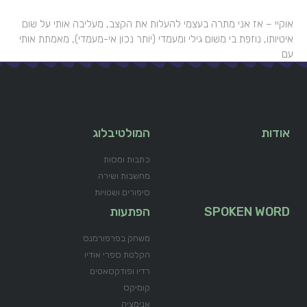
אוקיי – אז אני מתרה בעצמי להעלות את הקצב, מעליבה אותי על שום
איטיותו, נוזפת בי משום גילי ומעמדי (יותר נכון אי-מעמדי), מאמתת אותי
עם
אודות
המולטיבלוג
כתבות ומסות
מחשבות ושירה
סיפורים ושטויות
SPOKEN WORD
הפתעות
משחק בפרפורמנס
הקלטת ספרי אודיו
רדיו ופודקסאטים
קומיקס
אנימציה