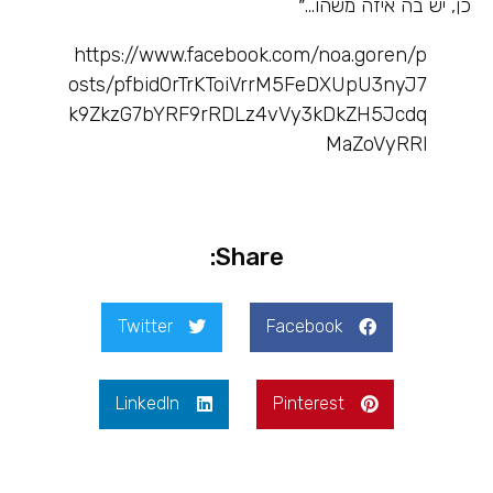
כן, יש בה איזה משהו…״
https://www.facebook.com/noa.goren/p
osts/pfbid0rTrKToiVrrM5FeDXUpU3nyJ7
k9ZkzG7bYRF9rRDLz4vVy3kDkZH5Jcdq
MaZoVyRRl
Share:
Twitter
Facebook
LinkedIn
Pinterest