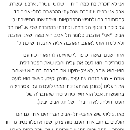
אני לא זוכרת בת כמה הייתי – שלוש-עשרה, ארבע-עשרה,
אבל אני בפירוש זוכרת שנסעתי ממבשרת לתל-אביב כדי
להסתובב בה ולחפש הרפתקאות, ושמתישהו התיישבתי לי
על כיכר דיזנגוף הקודמת, וכתבתי במחברת שלי ש: “את תל
אביב, *אני* אוהבת. כלומר תל אביב היא משהו שאני אוהבת
ולא לימדו אותי לאהוב, האהבה אליה אורגנית, שייכת לי”.
אחרי שנים, מישהו סיפר לי שהייתה לו הארה כזו עם
פטרוזיליה: הוא לעס את עליה והבין שאת הפטרוזיליה,
הוא-הוא אוהב, לא צל-חיקויו את החברה. זה הוא שאוהב
אותה – הוא מזהה את עצמו, מוצק
וקיים, כאשר הוא לועס
את העלים (כמובן שהתעניינתי ממתי לועסים עלי פטרוזיליה
בחופשיות, אבל הוא חייך כיודע סוד שהחבר’ה של
הפטרוזיליה, לא החבר’ה של תל אביב, יבינו).
מאז, גיליתי שיש אוהבי-תל-אביב המזדהים איתי: גם הם
הולכים ברחוב אחד העם, נווה צדק, שפירא ופלורנטין, גורדון
והנמל – מתכשפים ממגוון השכונות, ואיך שכל מקום בצבע