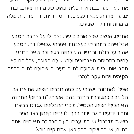
אחר. עיר מעורבבת אדריכלית, כאוס של מזרח ומערב, ובה
ים. עיר מוזרה, מלאת פגמים, דחוסה וריחנית, המזרקות שלה
מזמרות וחתוליה שבעים.
אחרים, אנשים שלא אוהבים עיר, נאמו לי על אהבת הטבע:
אבל איתם התחריתי בעצבנות, אמרתי שכאילו דה, הטבע
אהוב על כולם, והרעיון הוא לחיות בעיר ולבוא אל הטבע,
לחיות בתסיסה האינסופית ולמצוא לה הפוגה, אבל הם לא
הבינו אותי, כי מי שחולם לחיות בעיר ומי שחולם לחיות בכפר
מקיימים ויכוח עקר לגמרי.
אפילו לאחרונה, ישבתי עם כמה חברים היפּים, שתיארו את
תל אביב כמעוררת חרדה בהם. אמרתי: “נו בדיוק! החרדה
היא הכיף! הפיח, הסטייל, מוכרי התבלינים שגדלו בביצרון
ותמיד יודעים משהו יותר ממך, לועסים קינמון בצד הפה
כשאת מדברת! אין כמו ערים. העיר הגדולה היא חיים שהם
בהווה, אין בה שקר, הכל כאן ואתה קיים נורא”.