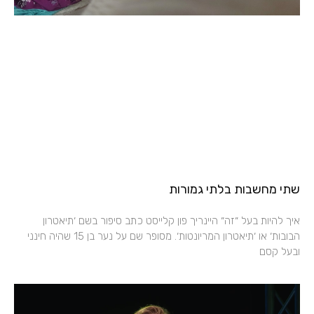
שתי מחשבות בלתי גמורות
איך להיות בעל ״זה״ היינריך פון קלייסט כתב סיפור בשם ׳תיאטרון
הבובות׳ או ׳תיאטרון המריונטות׳. מסופר שם על נער בן 15 שהיה חינני
ובעל קסם