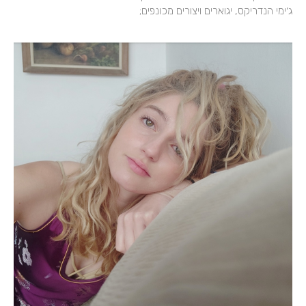
ג׳ימי הנדריקס, יגוארים ויצורים מכונפים;