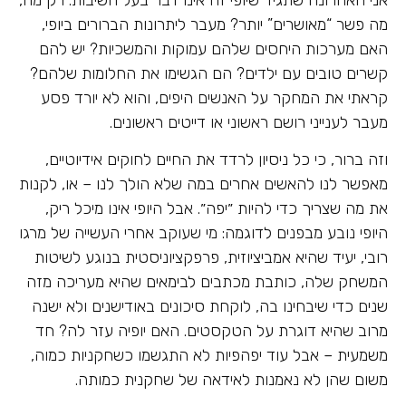
מה פשר “מאושרים” יותר? מעבר ליתרונות הברורים ביופי,
האם מערכות היחסים שלהם עמוקות והמשכיות? יש להם
קשרים טובים עם ילדים? הם הגשימו את החלומות שלהם?
קראתי את המחקר על האנשים היפים, והוא לא יורד פסע
מעבר לענייני רושם ראשוני או דייטים ראשונים.
וזה ברור, כי כל ניסיון לרדד את החיים לחוקים אידיוטיים,
מאפשר לנו להאשים אחרים במה שלא הולך לנו – או, לקנות
את מה שצריך כדי להיות ״יפה״. אבל היופי אינו מיכל ריק,
היופי נובע מבפנים לדוגמה: מי שעוקב אחרי העשייה של מרגו
רובי, יעיד שהיא אמביציוזית, פרפקציוניסטית בנוגע לשיטות
המשחק שלה, כותבת מכתבים לבימאים שהיא מעריכה מזה
שנים כדי שיבחינו בה, לוקחת סיכונים באודישנים ולא ישנה
מרוב שהיא דוגרת על הטקסטים. האם יופיה עזר לה? חד
משמעית – אבל עוד יפהפיות לא התגשמו כשחקניות כמוה,
משום שהן לא נאמנות לאידאה של שחקנית כמותה.