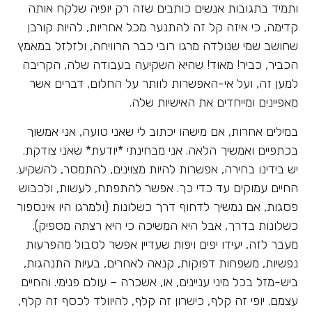
ותמיד בתגובות אנשים כותבים שזה רק יופיה שלקח אותה
קדימה, כי איזה קל זה להתנער מכל אחריות, להיות קורבן
שחושב שמי שנולדה מרגו רובי כבר הרוויחה, ולזלזל במאמץ
הכביר, כביר! מאוד! שהיא השקיעה בעבודה שלה, הקריבה
למען זה, ועל אי-האפשרות לוותר על החלום, דברים אשר
מאפיינים ומייחדים את האישיות שלה.
במילים אחרות, אם מישהו יכתוב לי שאני טועה, אני אמשוך
בכתפיים ואמשיך הלאה. אני מבחינתי *יודעת* שאני צודקת.
יש בידינו בחירה, אפשרות להיות מצוינים, להתמסר, להשקיע.
החיים עמוקים עד כדי כך. אפשר להתפתח, לעשות, ולכבוש
פסגות, אם נמשיך לדחוף דרך כשלונות (ולמרגו היו אינספור
כשלונות בדרך, אבל היא המשיכה כי היא רצתה מספיק).
מעבר לזה, יעידו יפים ויפות שעדיין אפשר לסבול מהפרעות
נפשיות, משפחות דפוקות, קנאה לאחרים, בעיות התנהגות,
ביש-מזל בכל מיני עניינים, או, אשכרה – עולם פנימי. והחיים
עצמם. יופי זה קלף, כישרון זה קלף, להיוולד לכסף זה קלף,