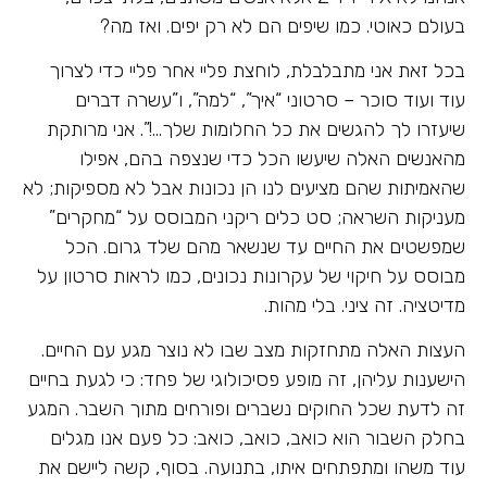
בעולם כאוטי. כמו שיפים הם לא רק יפים. ואז מה?
בכל זאת אני מתבלבלת, לוחצת פליי אחר פליי כדי לצרוך
עוד ועוד סוכר – סרטוני “איך”, “למה”, ו”עשרה דברים
שיעזרו לך להגשים את כל החלומות שלך…!”. אני מרותקת
מהאנשים האלה שיעשו הכל כדי שנצפה בהם, אפילו
שהאמיתות שהם מציעים לנו הן נכונות אבל לא מספיקות; לא
מעניקות השראה; סט כלים ריקני המבוסס על “מחקרים”
שמפשטים את החיים עד שנשאר מהם שלד גרום. הכל
מבוסס על חיקוי של עקרונות נכונים, כמו לראות סרטון על
מדיטציה. זה ציני. בלי מהות.
העצות האלה מתחזקות מצב שבו לא נוצר מגע עם החיים.
הישענות עליהן, זה מופע פסיכולוגי של פחד: כי לגעת בחיים
זה לדעת שכל החוקים נשברים ופורחים מתוך השבר. המגע
בחלק השבור הוא כואב, כואב, כואב: כל פעם אנו מגלים
עוד משהו ומתפתחים איתו, בתנועה. בסוף, קשה ליישם את