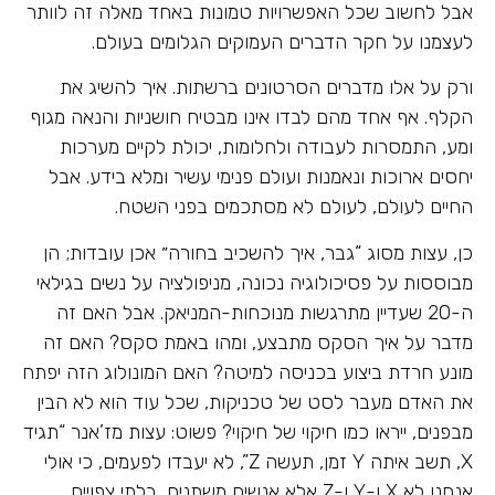
אבל לחשוב שכל האפשרויות טמונות באחד מאלה זה לוותר
לעצמנו על חקר הדברים העמוקים הגלומים בעולם.
ורק על אלו מדברים הסרטונים ברשתות. איך להשיג את
הקלף. אף אחד מהם לבדו אינו מבטיח חושניות והנאה מגוף
ומע, התמסרות לעבודה ולחלומות, יכולת לקיים מערכות
יחסים ארוכות ונאמנות ועולם פנימי עשיר ומלא בידע. אבל
החיים לעולם, לעולם לא מסתכמים בפני השטח.
כן, עצות מסוג “גבר, איך להשכיב בחורה״ אכן עובדות; הן
מבוססות על פסיכולוגיה נכונה, מניפולציה על נשים בגילאי
ה-20 שעדיין מתרגשות מנוכחות-המניאק. אבל האם זה
מדבר על איך הסקס מתבצע, ומהו באמת סקס? האם זה
מונע חרדת ביצוע בכניסה למיטה? האם המונולוג הזה יפתח
את האדם מעבר לסט של טכניקות, שכל עוד הוא לא הבין
מבפנים, ייראו כמו חיקוי של חיקוי? פשוט: עצות מז’אנר “תגיד
X, תשב איתה Y זמן, תעשה Z”, לא יעבדו לפעמים, כי אולי
אנחנו לא X ו-Y ו-Z אלא אנשים משתנים, בלתי צפויים,