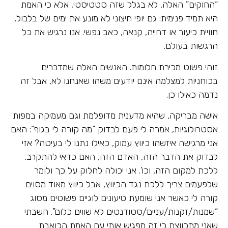
“החוקים” האלה, לא בגלל שזה סטטיסטי, אלא כי האמת
היא תמיד פנימית: גם יופי חיצוני לא מונע את ימים של בלבול,
חוויית כיעור או דחייה, קנאה, כאב נפשי. אנו נרגיש את כל
הרגשות בעולם.
זוהי פשוט מכירת חלומות. האנשים האלה שמדברים
בכוחניות למצלמה אינם יודעים משהו שאנחנו לא, אבל זה
נדמה כאילו כן.
אישה מבריקה, שהיא מדענית מדופלמת וגם מעמיקה במפות
אסטרולוגיות, אמרה לי פעם לבדוק “מה קורה לי בגוף”: האם
אני מרגישה איזשהו כיווץ עמוק, כאילו נתנו לי בעיטה? אזי
לבדוק את הדבר הזה, האדם הזה, האם כדאי להתקרב,
ללכת למקום הזה, וכו’. אני יכולה לחלוק על כך ולומר
שלפעמים צריך ללכת נגד הכיווץ, אבל כיווץ מאוד מסוים
קורה לי כאשר אני שומעת טיעונים לוגיים פשוטים מסוג
“שמנות/זקנות/עניים/סטודנטים לא שווים כלום”. חשבתי
שאני מתכווצת כי זה מפגיש אותי עם האמת הכואבת