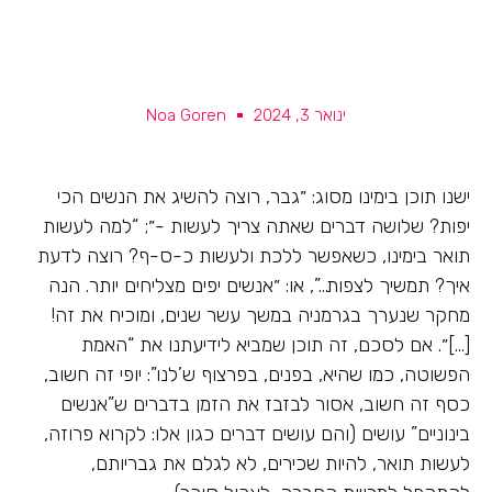
ינואר 3, 2024
Noa Goren
ישנו תוכן בימינו מסוג: ״גבר, רוצה להשיג את הנשים הכי
יפות? שלושה דברים שאתה צריך לעשות -״; “למה לעשות
תואר בימינו, כשאפשר ללכת ולעשות כ-ס-ף? רוצה לדעת
איך? תמשיך לצפות…”, או: ״אנשים יפים מצליחים יותר. הנה
מחקר שנערך בגרמניה במשך עשר שנים, ומוכיח את זה!
[…]״. אם לסכם, זה תוכן שמביא לידיעתנו את “האמת
הפשוטה, כמו שהיא, בפנים, בפרצוף ש’לנו”: יופי זה חשוב,
כסף זה חשוב, אסור לבזבז את הזמן בדברים ש”אנשים
בינוניים” עושים (והם עושים דברים כגון אלו: לקרוא פרוזה,
לעשות תואר, להיות שכירים, לא לגלם את גבריותם,