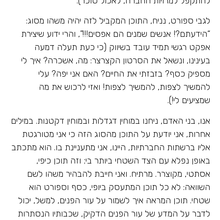
להתקפל למרויות החברה, לאכול סוכר).
לגבי ספורט, נניח, התוכן המקביל לזה יהיה משהו מסוג:
“הידעתם?! אנשים שמנים הם אפסים!!!”, והרי ידוע שיצירת
אפקט רגשי תמיד עובד בשיווק (כי כעת תעלה דמעה
בעינינו, ונשאל את הסרטון הקצרצר: מה, אשכרה? איך לי
מספיק כסף? בזבזתי את החיים? האם אני יפה? עלי
להמשיך לצפות, להמשיך לצפות! ואזי לרכוש את מה
שמציעים לי!).
אנו, בני האדם, ניחנו במוחין דגדלות ובמוחין דקטנות. במילים
אחרות, אני יודעת על התוכן מהסוג הזה כי אני מטורגטת
אליו ברשתות החברתיות, היינו, אני מתעניינת בו. הוא מתכתב
באופן נפלא עם הצד השטחי ביותר בי; וזה תוכן כיפי,
אסתטי, מקוצרר. מרתיח. ואני חייבת להבהיר משהו לשם
השוואה: לא כל תוכן המתעסק ביופי, כסף וספורט הוא
שטחי. תוכן המראה איך לשמור על עור הפנים, למשל, יכול
לדבר על המדע של עור הפנים הדקיק, שכבותיו הנסתרות