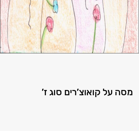
מסה על קואוצ’רים סוג ז’