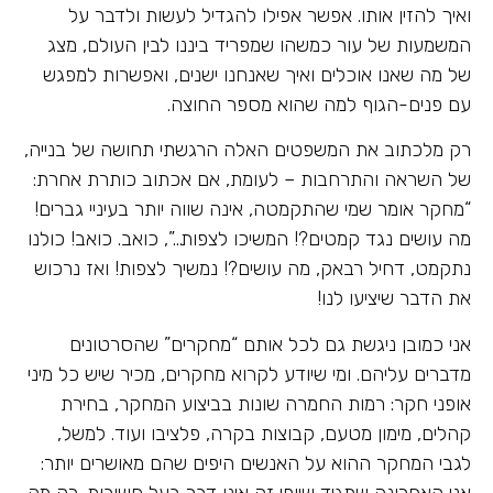
ואיך להזין אותו. אפשר אפילו להגדיל לעשות ולדבר על
המשמעות של עור כמשהו שמפריד ביננו לבין העולם, מצג
של מה שאנו אוכלים ואיך שאנחנו ישנים, ואפשרות למפגש
עם פנים-הגוף למה שהוא מספר החוצה.
רק מלכתוב את המשפטים האלה הרגשתי תחושה של בנייה,
של השראה והתרחבות – לעומת, אם אכתוב כותרת אחרת:
“מחקר אומר שמי שהתקמטה, אינה שווה יותר בעיניי גברים!
מה עושים נגד קמטים?! המשיכו לצפות…”, כואב. כואב! כולנו
נתקמט, דחיל רבאק, מה עושים?! נמשיך לצפות! ואז נרכוש
את הדבר שיציעו לנו!
אני כמובן ניגשת גם לכל אותם “מחקרים” שהסרטונים
מדברים עליהם. ומי שיודע לקרוא מחקרים, מכיר שיש כל מיני
אופני חקר: רמות החמרה שונות בביצוע המחקר, בחירת
קהלים, מימון מטעם, קבוצות בקרה, פלציבו ועוד. למשל,
לגבי המחקר ההוא על האנשים היפים שהם מאושרים יותר:
אני האחרונה שתגיד שיופי זה אינו דבר בעל חשיבות. רק מה,