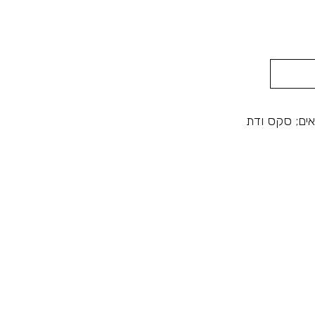
שאים; סקס ודת