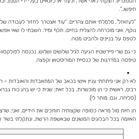
הסמינריון. הצקתי לאלי אשד, ולעוד ארכיונאיים בעלי ידיי תמנון, 
חיפשו…”.
“לעזאזל”, מלמלתי אותם צהריים. “עוד אצטרך לחזור לעבודה שלי ו
נוקף, ואני מוכרחה להצליח בחיים, תכף ומיד; השבתי לו שאי אפש
לטפס על בניינים ולהביט מטה.
כי גם שרי פיירשטיין הגיעה לגיל שלושים ושלוש, נכנסה לפולק
טיפסה במדרגות של כנסיית המוריסטאן וקפצה.
לא רק אני פיתחתי עניין אישי בכאב של המתאבדות והאובדות – חב
רבים, ראשית כי הן מוכשרות, בכל זאת; שנית כי יש בהן כוח ג
(סליחה, וגם: מותר לי).
הן חיות מול מראה כסופה שקצותיה חותכים את הידיים, ואני, שרצ
האיומה בכל הבלוגים המשונים שבאשפת הרשת, ונתקלתי בשיר שמ