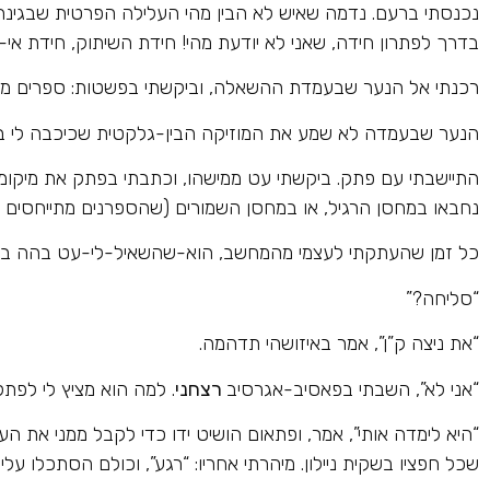
נכנסתי ברעם. נדמה שאיש לא הבין מהי העלילה הפרטית שבגינה
בדרך לפתרון חידה, שאני לא יודעת מהי! חידת השיתוק, חידת אי
רכנתי אל הנער שבעמדת ההשאלה, וביקשתי בפשטות: ספרים מאת
הנער שבעמדה לא שמע את המוזיקה הבין-גלקטית שכיכבה לי באוזני
התיישבתי עם פתק. ביקשתי עט ממישהו, וכתבתי בפתק את מיקומי
נחבאו במחסן הרגיל, או במחסן השמורים (שהספרנים מתייחסים אל
כל זמן שהעתקתי לעצמי מהמחשב, הוא-שהשאיל-לי-עט בהה בי, 
“סליחה?”
“את ניצה ק”ן”, אמר באיזושהי תדהמה.
“אני לא”, השבתי בפאסיב-אגרסיב
רצחני
. למה הוא מציץ לי לפת
“היא לימדה אותי”, אמר, ופתאום הושיט ידו כדי לקבל ממני את ה
שכל חפציו בשקית ניילון. מיהרתי אחריו: “רגע”, וכולם הסתכלו עליי