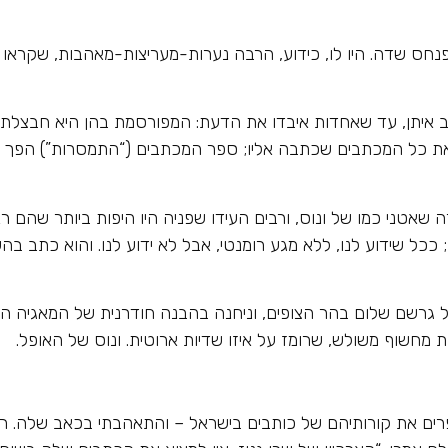
נחס שדה. היו לו, כידוע, הרבה נערות-מעריצות-מאהבות, שקראו 
ב איתן, עד שאחדות איבדו את הדעת: המפורסמת בהן היא חבצלת
ת כל המכתבים שכתבה אליו; ספר המכתבים (“התמסרות”) הפך ל
רה שאטני כמו של ונוס, ורבים העידו שפניה היו היפות ביותר שהם רא
כל שידוע לנו, ללא מגע רומנטי, אבל לא ידוע לנו. והוא כתב בה
גרשם שלום בהר הצופים, וניחנה בהבנה חודרנית של המאגיה היה
מחשוף משולש, שרומז על איזו שדיות ארוטית. ונוס של האופל.
רים את קורותיהם של כותבים בישראל – והתאהבתי בכאב שלה. רצ