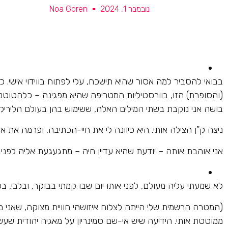
נובמבר 1, 2024
Noa Goren
בבואי להסביר למה אסור שהיא תישכח, עלי לפתוח בווידוי אישי. כ
(והסופרת) הזו, בוורסטיליות המטריפה שהיא מפגינה – כלהטוטני
בושה אני נוקבת בשתי המילים האלה, ששימוש בהן בעולם הליריקה 
ניצה ק”ן הצילה אותי. היא כיוונה לי את חיי-הכתיבה, ופרמה את 
אני אוהבת אותה – יודעת שהיא עדיין חיה – מתגעגעת אליה לפני 
לא שמעתי עליה מעולם, לפני אותו יום שבו קמתי בבוקר, ובלבי, בכ
(המטרה הרשמית שלי הייתה לצלוח איזושהי חוויית מצוקה, שאני 
ממוטטת אותי. הידיעה שיש אי-שם סמינריון על מאגיה יהודית שעשו