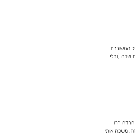
של המשוררת
 שבה (ובלי
החרדה הזו
זה, משכה אותי