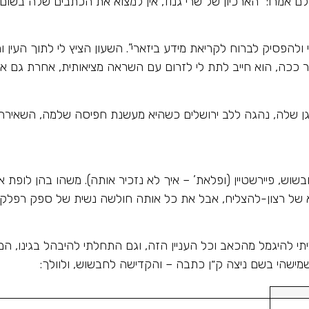
וכולם אמרו: “הארכיון של שרי גנוז, אין למצוא את הכתבים שלה בשום
להפסיק לברוח לקריאת מידע ביזארי”. השעון הציץ לי לתוך העין וה
ר ככה, הוא חייב לתת לי לזרום עם השראה מציאותית, אחרת גם אנ
סווגן שלה, נהגה ללב ירושלים כשהיא מעשנת חפיסה שלמה, השאירה
שוש, פיירשטיין (ופלאת’ – איך לא נזכיר אותה). משהו בהן לופת 
ברא של רצון-להצליח, אבל את כל אותה חולשה נשית של ספק רפלקט
יתי להיגמל מהכאב וכל העניין הזה, וגם התחלתי להיבהל בגינו, המ
ישהי בשם ניצה ק״ן כתבה – והקדישה לחבשוש, ולוולך: