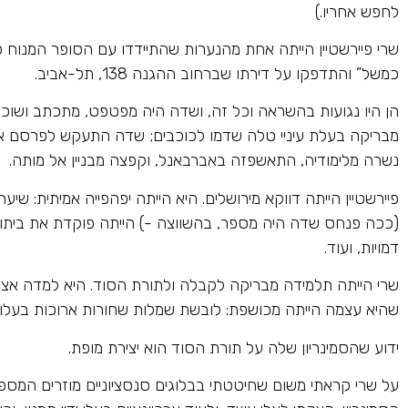
לחפש אחריו.)
שרי פיירשטיין הייתה אחת מהנערות שהתיידדו עם הסופר המנוח פ
כמשל” והתדפקו על דירתו שברחוב ההגנה 138, תל-אביב.
הן היו נגועות בהשראה וכל זה, ושדה היה מפטפט, מתכתב ושוכ
מבריקה בעלת עיניי טלה שדמו לכוכבים; שדה התעקש לפרסם א
נשרה מלימודיה, התאשפזה באברבאנל, וקפצה מבניין אל מותה.
פיירשטיין הייתה דווקא מירושלים. היא הייתה יפהפייה אמיתית: שיע
(ככה פנחס שדה היה מספר, בהשווצה -) הייתה פוקדת את ביתו; כ
דמויות, ועוד.
שרי הייתה תלמידה מבריקה לקבלה ולתורת הסוד. היא למדה אצל 
שהיא עצמה הייתה מכושפת: לובשת שמלות שחורות ארוכות בעלות 
ידוע שהסמינריון שלה על תורת הסוד הוא יצירת מופת.
על שרי קראתי משום שחיטטתי בבלוגים סנסציוניים מוזרים המספ