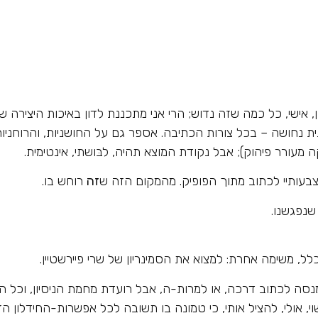
ן, אישי, כל כמה שזה נדוש; הרי אני מתכננת לדון באיכות היצירה 
ת נחושה – בכל צורות הכתיבה. אספר גם על החושניות, והרוחניות
מעורר פיהוק); אבל נקודת המוצא תהיה, לבּושתי, אינטימית.
אצבעותיי לכתוב מתוך הפופיק. מהמקום הזה ש
זה
רוחש בו.
שנפגשנו.
לל, משימה אחרת: למצוא את הסמינריון של שרי פיירשטיין.
מנסה לכתוב דרכה, או למרות-ה, אבל רועדת מחמת הניסיון, וכל 
י, אולי, להציל אותי, כי טמונה בו תשובה לכל אפשרות-החידלון ה