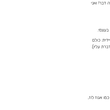
דבר! ואני
בעצמי.
דית: כולם
רת עליו).
ו אגוז לוז,