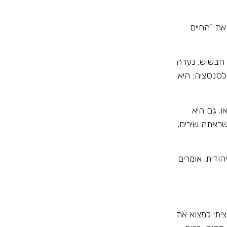
את “החיים
 חבשוש, נערה
סנסציה; היא
ו. גם היא
שראתה שירים,
ודית. אומרים
יתי למצוא את