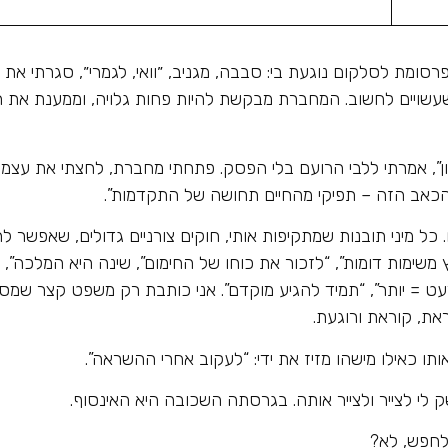
רסומת לסלקום נוגעת בי: סבבה, מגניב, ״וואי, לגמרי״, סגרתי את 
משעשויים לחשוב. המחברת מבקשת להיות פחות גלויה, וממענת את 
”, אמרתי ללבי הרועם בלי הפסק. פתחתי מחברת, לחצתי את עצמי 
 הכאב הזה – תפיקי מהחיים תחושה של התקדמות”.
כל מיני תובנות שמתקיפות אותי, חוקים צורניים גדולים, שאפשר 
ימות דומות”, “לזכור את כוחו של החימום”, שינה היא המלכה”, “ת
מעט = יותר”, “תמיד להגיע מוקדם”. אני כותבת רק משפט קצר שמסב
ת, קוראת ורוגעת.
תו כאילו מישהו מזיז את ידי: “לעקוב אחרי ההשראה”.
 לי לצייר ולצייר אותה. בגרסתה השכובה היא האינסוף.
לחפש, לא?