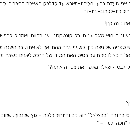
 אני צועדת במעין הליכת-מארש עד לדלפק השאלת הספרים; קרה 
-היכולת-לכתוב-את-זה!
 ניצה ק״ן!
ים. הוא גלגל עיניים, בלי קונטקסט, אני מקווה; ואמר לי לחפש 
י ספריה של ניצה ק״ן, כשאף אחד מהם, אף לא אחד, בר השגה מיי
ייך כאילו גילית על בסיס האם הסודי של הרפטיליאנים כשאת מדב
ולבסוף שאל: ״מאיפה את מכירה אותה?”
ק?
עט בחזרה. “בבצלאל.” הוא קם והתחיל ללכת – גוץ שמנמוך, שחום כמ
; “חכה! למה – “