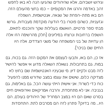
וגירוש יושביהם, אלא שהיהודים שהגיעו הנה לא באו לחפש
זהב באדמה והרגו את המקומיים – כמו בחצי מהעולם הזה.
הם באו מתת-הפחת של שנאה, אנטישמיות, השפלה
וגזעניות, כשהם פוטרו בלי הודעה מוקדמת מעבודות, גורשו
מבתי ספר פרטיים, הואשמו בעלילות שקר והוכנסו לתאים,
הושפלו ברחובות ונרצחו במיליונים (חלק מהרשימה הזו אלה
הן עדויות של בני המשפחה שלי משני הצדדים. אלה היו
החיים שם בניכר).
אז כן, הם באו, ותבעו לעצמם את המקום הזה. גם בכוח, גם
במוח, גם בתחבולות. נשאלת השאלה מדוע אי אפשר להישיר
לזה מבט ולקיים דיון. מי שבעיניו האנטישמיות שם בחוץ לא
מצדיקה כלום, שישים את עצמו במצב שדורש ממנו להפעיל
כוח כדי לשרוד; אני אישית הייתי עושה הכל, גם באלימות, גם
בגניבה. אני לא מתחסדת, והרבה אמריקאים ואירופאיים חיים
בסרט שאם הם היו במצב המחריד של היהודים בעולם, הם
היו… מה בדיוק? פתרון לזה הם מסרבים לתת. התחסדות