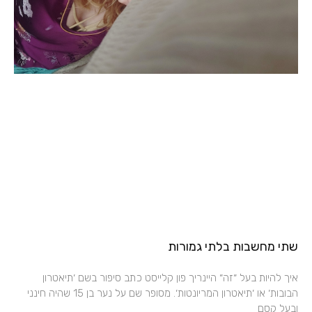
שתי מחשבות בלתי גמורות
איך להיות בעל ״זה״ היינריך פון קלייסט כתב סיפור בשם ׳תיאטרון
הבובות׳ או ׳תיאטרון המריונטות׳. מסופר שם על נער בן 15 שהיה חינני
ובעל קסם