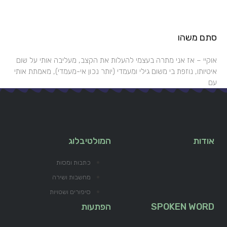
סתם משהו
אוקיי – אז אני מתרה בעצמי להעלות את הקצב, מעליבה אותי על שום
איטיותו, נוזפת בי משום גילי ומעמדי (יותר נכון אי-מעמדי), מאמתת אותי
עם
אודות
המולטיבלוג
כתבות ומסות
מחשבות ושירה
סיפורים ושטויות
SPOKEN WORD
הפתעות