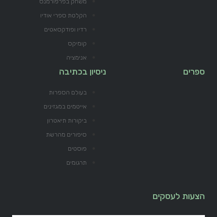
משחק בפרפורמנס
הקלטת ספרי אודיו
רדיו ופודקסאטים
קומיקס
אנימציה
ספרים
ניסיון בכתיבה
בעולם הספרות
אייטמים במגזינים
ביקורות תיאטרון
סיפורים מהרשת
פוסטים
תרגומים
הצעות לעסקים