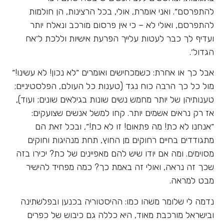
להתפרסם״. ואני אומרת, אולי, בכל הרצינות, הן חולמות
להתפרסם, ואולי לא – כי אין פרסום מורכב ונאלח יותר
ועדיף לך כבר לעטות עלייך הפרעת אישיות וללכת ל׳אח
הגדול׳.
אבל כך או אחרת: כשמכחישים ואומרים ״לא נכון! לא עשינו!״
מול כל כך הרבה כוח נגד (טענות כל העולם, הפלסטיניים;
טענותיהן של יותר מחמש נשים שונות בגילאים שונים; ועוד),
אז רק נראים אשמים יותר. קחו למשל אנשים שצועקים:
״אנחנו לא כת! מה פתאום! זו לא כת!״, ובכל זאת הם
מתגודדים בחיים רחוקים מן החוץ, תחת מנהיגות וחוקים
מסוימים. ומה אם יודו שיש להם מאפיינים של כת? יכירו בזה
שכך זה נראה, ואולי זה באמת כך? כמה מפחיד להישיר
מבט למראה.
נדמה לי שלומר משהו כמו: ההיסטוריה בכנען ובפלשתינה
ובישראל מורכבת מאוד, היא כללה גם כיבוש של כפרים