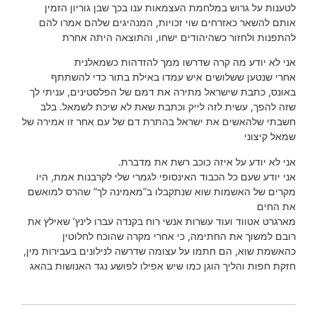
לטענות על גרוש במלחמת העצמאות ענו בכך שבן גוריון הזמין
אותם להשאר כאזרחים שוי זכויות, המנהיגים שלהם אמרו להם
להתפנות ולחזור כשהיהודים ישחו, והתוצאה היתה אחרת
אני לא יודע מה קרה שדרשו ממך להזדהות כשמאלנית
אחרי שנטען ששלושים איש עמדו באילת בתור כדי להשתתף
באונס, כתבת שישראל מתירה את דמם של הפלסטינים, עניתי לך
שזה להפך, עשית לזה לייק וכתבת שאת לא שיכת לשמאל. בלב
חשבתי שלהאשים את ישראל בהתרת דם של עם אחר זו אמירה של
שמאל קיצוני
אני לא יודע על איזה כוכב רשת את מדברת.
אני יודע שעם כל הכבוד האינסופי לגמרי שלי לקרבנות אמת, היו
מקרים של האשמות שוא שנתקבלו ב”מאמינה לך” שהרס למואשם
את החים
מארגרט אטווד ועוד עשרות אנשי רוח בקנדה עברו לינץ’ שאילץ את
רובם למשוך את החתימה, כי אחרי מקרה שהוכח לחלוטין
כהאשמת שוא, הם חתמו על עצומה שדרשה לנילונים בעבירות מין,
חזקת חפות והליך הוגן כמו שיש אפילו לפושע נגד האנושות בהאג