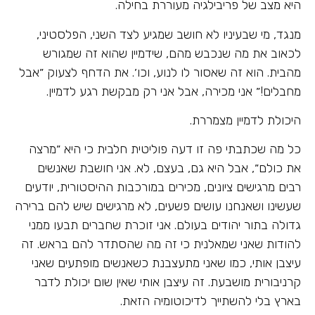
היא מצב של פריבילגיה מעוררת בחילה.
מנגד, מי שבעיניו לא חושב שמגיע לצד השני, הפלסטיני,
לכאוב את מה שנכבש מהם, שידמיין שהוא זה שמגורש
מהבית. הוא זה שאסור לו לנוע, וכו׳. את הדחף לצעוק ״אבל
מחבלים!״ אני מכירה, אבל אני רק מבקשת רגע לדמיין.
היכולת לדמיין מצמררת.
כל מה שכתבתי פה זו דעה פוליטית חלבית כי היא ״מרצה
את כולם״, אבל היא גם, בעצם, לא. אני חושבת שאנשים
רבים מרגישים ציונים, מכירים במורכבות ההיסטורית, יודעים
שעשינו ושאנחנו עושים פשעים, לא מרגישים שיש להם ברירה
גדולה בתור יהודים בעולם. אני זוכרת שחברים תבעו ממני
להודות שאני שמאלנית כי זה מה שהסתדר להם בראש. זה
עיצבן אותי, כמו שאני מתעצבנת כשאנשים מופתעים שאני
קרניבורית מושבעת. זה עיצבן אותי שאין שום יכולת לדבר
בארץ בלי להשתייך לדיכוטומיה הזאת.